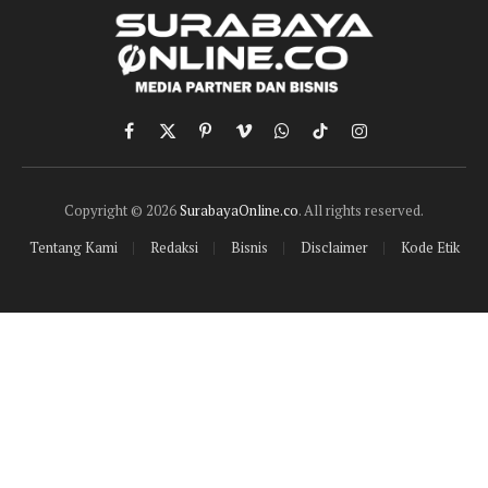
Facebook
X
Pinterest
Vimeo
WhatsApp
TikTok
Instagram
(Twitter)
Copyright © 2026
SurabayaOnline.co
. All rights reserved.
Tentang Kami
Redaksi
Bisnis
Disclaimer
Kode Etik