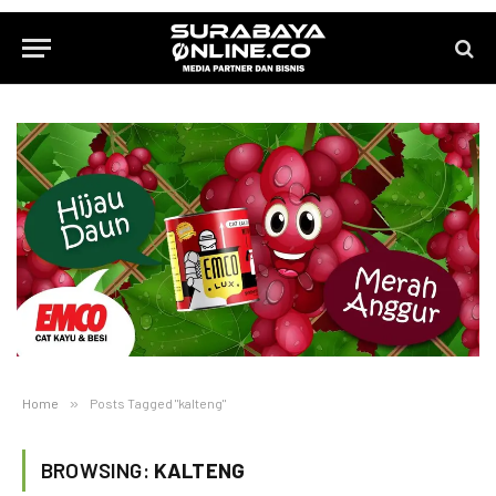
Home
»
Posts Tagged "kalteng"
BROWSING:
KALTENG