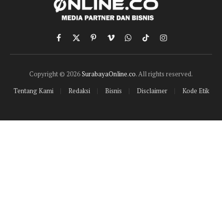
Facebook
X
Pinterest
Vimeo
WhatsApp
TikTok
Instagram
(Twitter)
Copyright © 2026
SurabayaOnline.co
. All rights reserved.
Tentang Kami
Redaksi
Bisnis
Disclaimer
Kode Etik