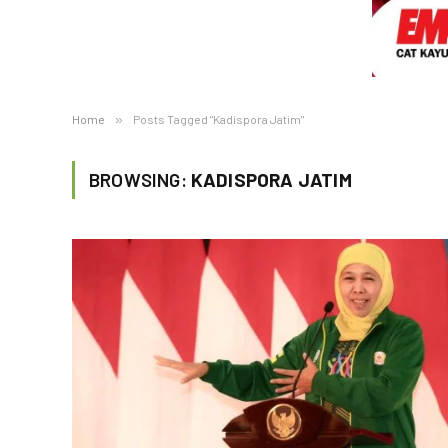
Home
»
Posts Tagged "Kadispora Jatim"
BROWSING:
KADISPORA JATIM