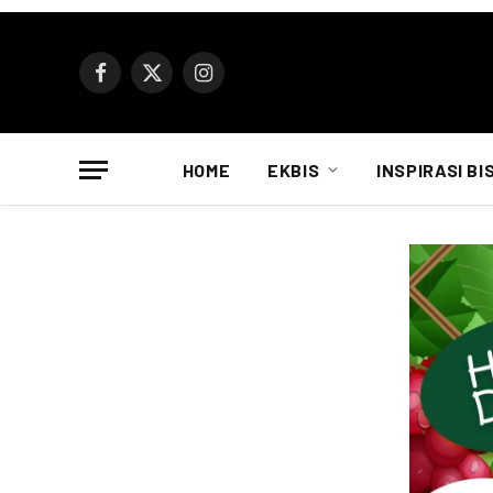
Facebook
X
Instagram
(Twitter)
HOME
EKBIS
INSPIRASI BI