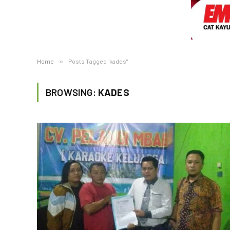
Home
»
Posts Tagged "kades"
BROWSING:
KADES