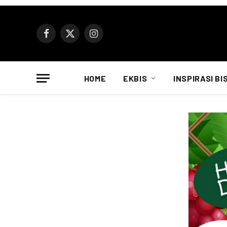
Facebook
X
Instagram
(Twitter)
HOME
EKBIS
INSPIRASI BI