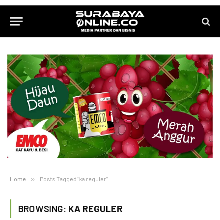
Home
»
Posts Tagged "ka reguler"
BROWSING:
KA REGULER