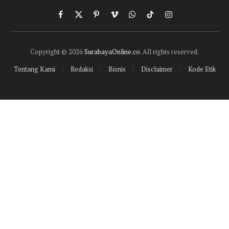
Facebook
X
Pinterest
Vimeo
WhatsApp
TikTok
Instagram
(Twitter)
Copyright © 2026
SurabayaOnline.co
. All rights reserved.
Tentang Kami
Redaksi
Bisnis
Disclaimer
Kode Etik