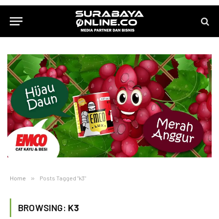
Home
»
Posts Tagged "k3"
BROWSING:
K3