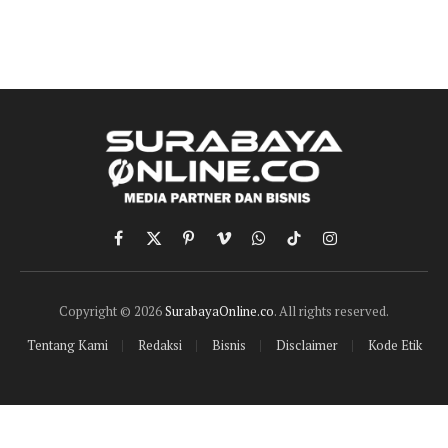
Facebook
X
Pinterest
Vimeo
WhatsApp
TikTok
Instagram
(Twitter)
Copyright © 2026
SurabayaOnline.co
. All rights reserved.
Tentang Kami
Redaksi
Bisnis
Disclaimer
Kode Etik