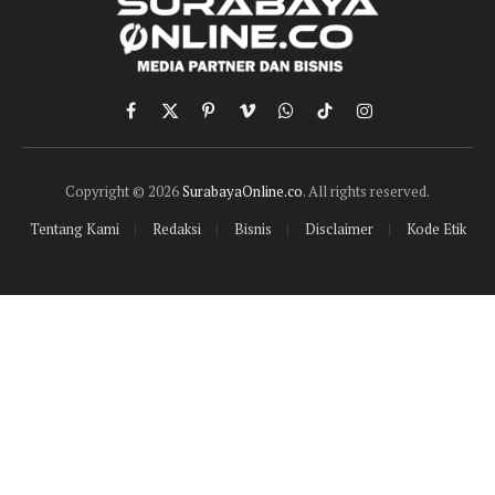
Facebook
X
Pinterest
Vimeo
WhatsApp
TikTok
Instagram
(Twitter)
Copyright © 2026
SurabayaOnline.co
. All rights reserved.
Tentang Kami
Redaksi
Bisnis
Disclaimer
Kode Etik