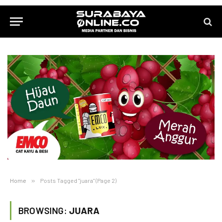
Home
»
Posts Tagged "juara" (Page 2)
BROWSING:
JUARA