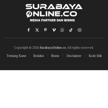
Facebook
X
Pinterest
Vimeo
WhatsApp
TikTok
Instagram
(Twitter)
Copyright © 2026
SurabayaOnline.co
. All rights reserved.
Tentang Kami
Redaksi
Bisnis
Disclaimer
Kode Etik