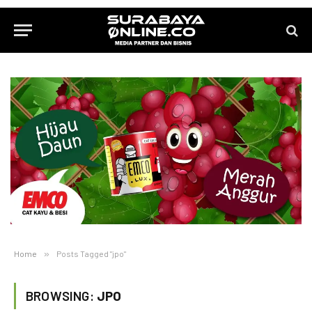
Home
»
Posts Tagged "jpo"
BROWSING:
JPO