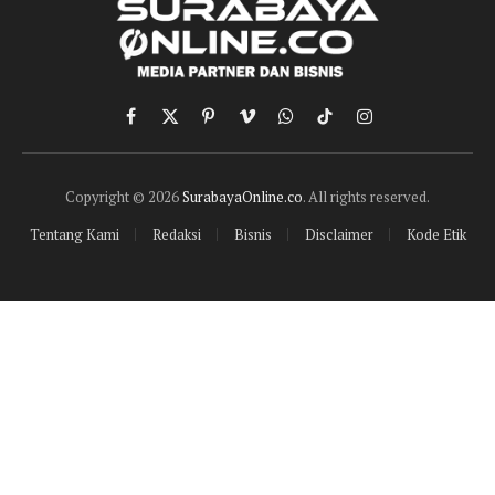
Facebook
X
Pinterest
Vimeo
WhatsApp
TikTok
Instagram
(Twitter)
Copyright © 2026
SurabayaOnline.co
. All rights reserved.
Tentang Kami
Redaksi
Bisnis
Disclaimer
Kode Etik