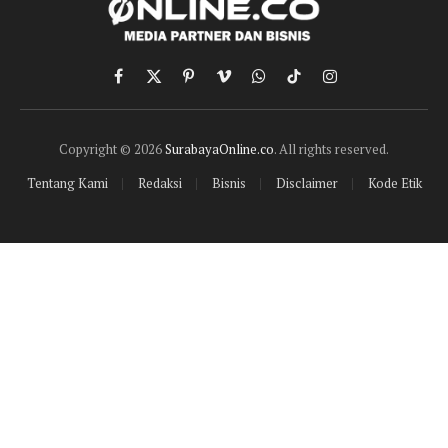
Facebook
X
Pinterest
Vimeo
WhatsApp
TikTok
Instagram
(Twitter)
Copyright © 2026
SurabayaOnline.co
. All rights reserved.
Tentang Kami
Redaksi
Bisnis
Disclaimer
Kode Etik