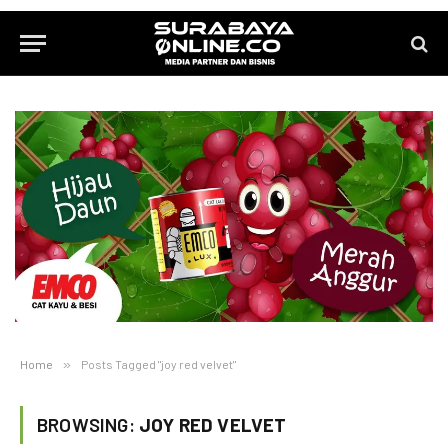
Home
»
Posts Tagged "joy red velvet"
BROWSING:
JOY RED VELVET