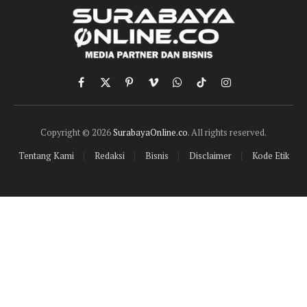
Facebook
X
Pinterest
Vimeo
WhatsApp
TikTok
Instagram
(Twitter)
Copyright © 2026
SurabayaOnline.co
. All rights reserved.
Tentang Kami
Redaksi
Bisnis
Disclaimer
Kode Etik