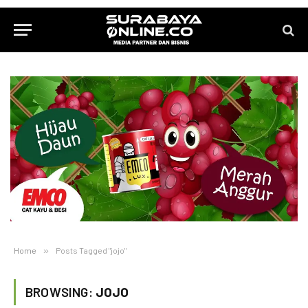
Home
»
Posts Tagged "jojo"
BROWSING:
JOJO