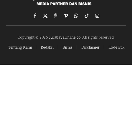
Facebook
X
Pinterest
Vimeo
WhatsApp
TikTok
Instagram
(Twitter)
Copyright © 2026
SurabayaOnline.co
. All rights reserved.
Tentang Kami
Redaksi
Bisnis
Disclaimer
Kode Etik