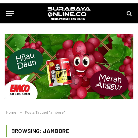
Home
»
Posts Tagged "jambore"
BROWSING:
JAMBORE