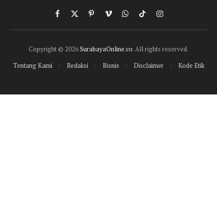
Facebook
X
Pinterest
Vimeo
WhatsApp
TikTok
Instagram
(Twitter)
Copyright © 2026
SurabayaOnline.co
. All rights reserved.
Tentang Kami
Redaksi
Bisnis
Disclaimer
Kode Etik