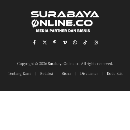
Facebook
X
Pinterest
Vimeo
WhatsApp
TikTok
Instagram
(Twitter)
Copyright © 2026
SurabayaOnline.co
. All rights reserved.
Tentang Kami
Redaksi
Bisnis
Disclaimer
Kode Etik