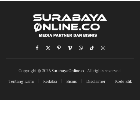
Facebook
X
Pinterest
Vimeo
WhatsApp
TikTok
Instagram
(Twitter)
Copyright © 2026
SurabayaOnline.co
. All rights reserved.
Tentang Kami
Redaksi
Bisnis
Disclaimer
Kode Etik