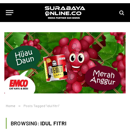
Home
»
Posts Tagged "idul fitri"
BROWSING:
IDUL FITRI