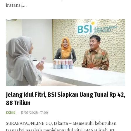
instansi,…
Jelang Idul Fitri, BSI Siapkan Uang Tunai Rp 42,
88 Triliun
EKBIS
13/03/2025 - 17:09
SURABAYAONLINE.CO, Jakarta – Memenuhi kebutuhan
transaksi nasabah menjelang Idul Fitri 1446 Hijriah, PT