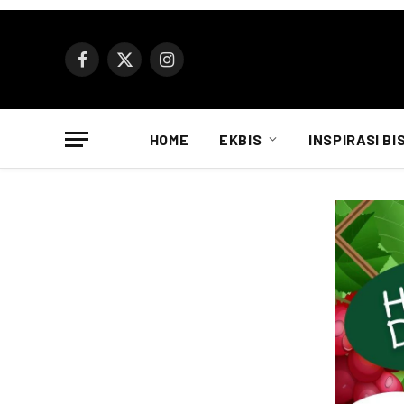
Facebook
X
Instagram
(Twitter)
HOME
EKBIS
INSPIRASI BI