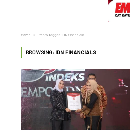
Home
»
Posts Tagged "IDN Financials"
BROWSING:
IDN FINANCIALS