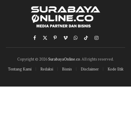
Facebook
X
Pinterest
Vimeo
WhatsApp
TikTok
Instagram
(Twitter)
Copyright © 2026
SurabayaOnline.co
. All rights reserved.
Tentang Kami
Redaksi
Bisnis
Disclaimer
Kode Etik