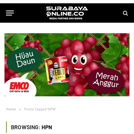
Home
»
Posts Tagged "HPN"
BROWSING:
HPN