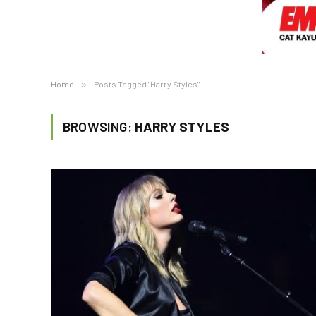
Home
»
Posts Tagged "Harry Styles"
BROWSING:
HARRY STYLES