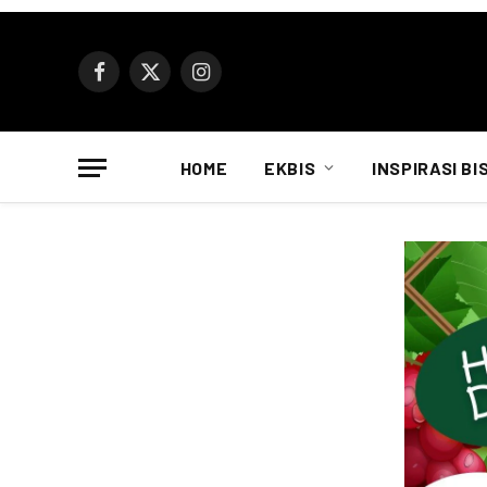
Facebook
X
Instagram
(Twitter)
HOME
EKBIS
INSPIRASI BI