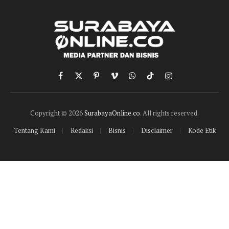
Facebook
X
Pinterest
Vimeo
WhatsApp
TikTok
Instagram
(Twitter)
Copyright © 2026
SurabayaOnline.co
. All rights reserved.
Tentang Kami
Redaksi
Bisnis
Disclaimer
Kode Etik