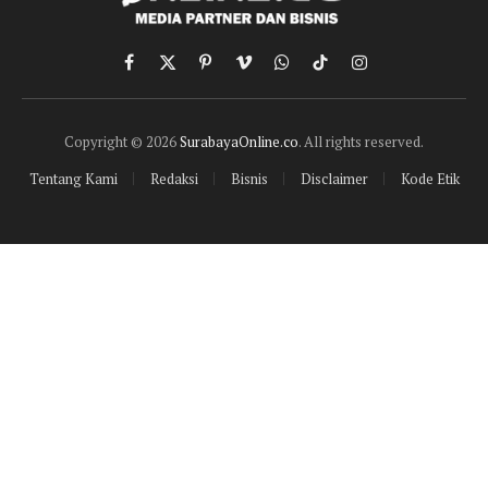
Facebook
X
Pinterest
Vimeo
WhatsApp
TikTok
Instagram
(Twitter)
Copyright © 2026
SurabayaOnline.co
. All rights reserved.
Tentang Kami
Redaksi
Bisnis
Disclaimer
Kode Etik