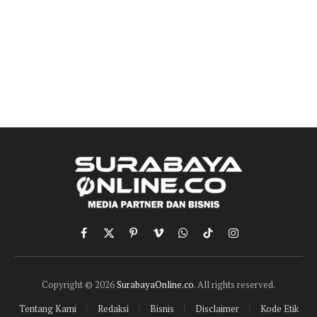
Facebook
X
Pinterest
Vimeo
WhatsApp
TikTok
Instagram
(Twitter)
Copyright © 2026
SurabayaOnline.co
. All rights reserved.
Tentang Kami
Redaksi
Bisnis
Disclaimer
Kode Etik