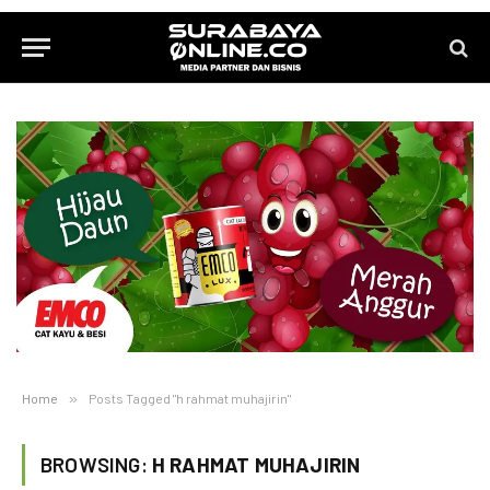
Home
»
Posts Tagged "h rahmat muhajirin"
BROWSING:
H RAHMAT MUHAJIRIN