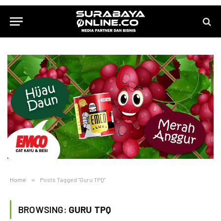
Home
»
Posts Tagged "Guru TPQ"
BROWSING:
GURU TPQ