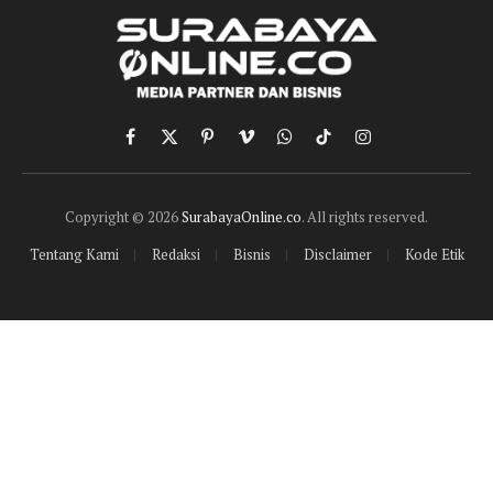
Facebook
X
Pinterest
Vimeo
WhatsApp
TikTok
Instagram
(Twitter)
Copyright © 2026
SurabayaOnline.co
. All rights reserved.
Tentang Kami
Redaksi
Bisnis
Disclaimer
Kode Etik