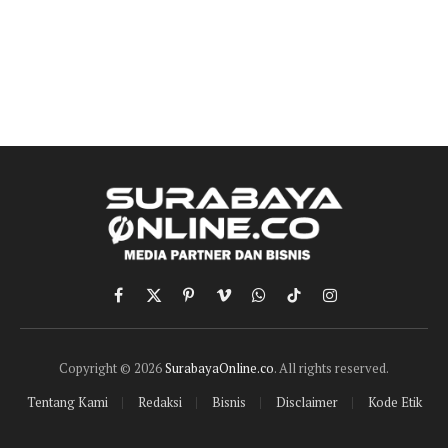
Facebook
X
Pinterest
Vimeo
WhatsApp
TikTok
Instagram
(Twitter)
Copyright © 2026
SurabayaOnline.co
. All rights reserved.
Tentang Kami
Redaksi
Bisnis
Disclaimer
Kode Etik