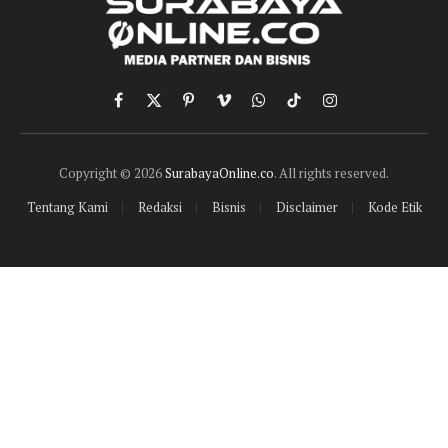
Facebook
X
Pinterest
Vimeo
WhatsApp
TikTok
Instagram
(Twitter)
Copyright © 2026
SurabayaOnline.co
. All rights reserved.
Tentang Kami
Redaksi
Bisnis
Disclaimer
Kode Etik