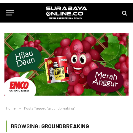
Home
»
Posts Tagged "groundbreaking"
BROWSING:
GROUNDBREAKING