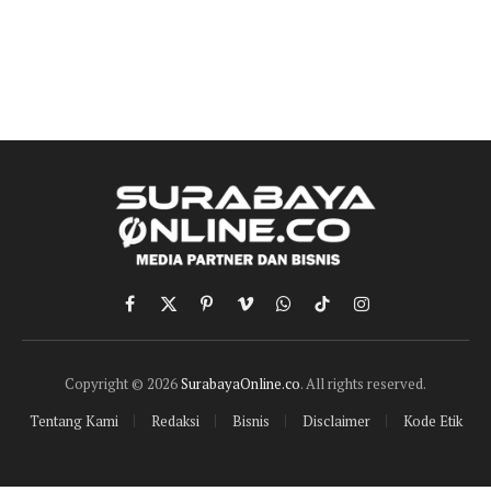
Facebook
X
Pinterest
Vimeo
WhatsApp
TikTok
Instagram
(Twitter)
Copyright © 2026
SurabayaOnline.co
. All rights reserved.
Tentang Kami
Redaksi
Bisnis
Disclaimer
Kode Etik