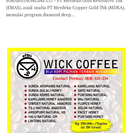
SURABAYAONLINE.CO – PT Merdeka Gold Resources Tbk
(EMAS), anak usaha PT Merdeka Copper Gold Tbk (MDKA),
memulai program diamond deep…