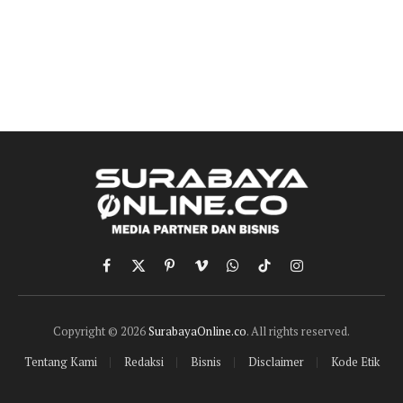
Facebook
X
Pinterest
Vimeo
WhatsApp
TikTok
Instagram
(Twitter)
Copyright © 2026
SurabayaOnline.co
. All rights reserved.
Tentang Kami
Redaksi
Bisnis
Disclaimer
Kode Etik