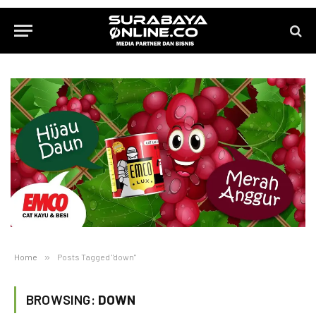
Home
»
Posts Tagged "down"
BROWSING:
DOWN