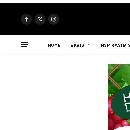
Facebook
X
Instagram
(Twitter)
HOME
EKBIS
INSPIRASI BI