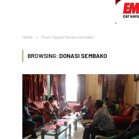
Home
»
Posts Tagged "donasi sembako"
BROWSING:
DONASI SEMBAKO