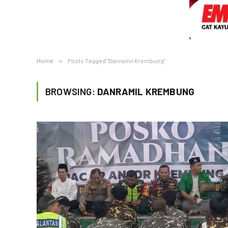
Home
»
Posts Tagged "Danramil Krembung"
BROWSING:
DANRAMIL KREMBUNG