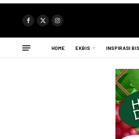
Facebook
X
Instagram
(Twitter)
HOME
EKBIS
INSPIRASI BI