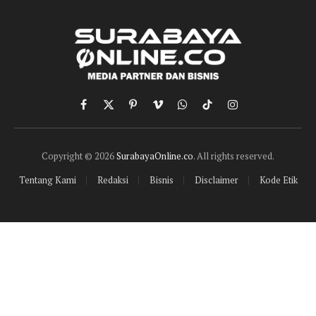
Facebook
X
Pinterest
Vimeo
WhatsApp
TikTok
Instagram
(Twitter)
Copyright © 2026
SurabayaOnline.co
. All rights reserved.
Tentang Kami
Redaksi
Bisnis
Disclaimer
Kode Etik