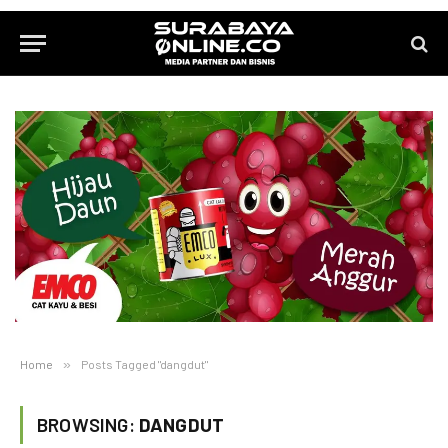
Home
»
Posts Tagged "dangdut"
BROWSING:
DANGDUT