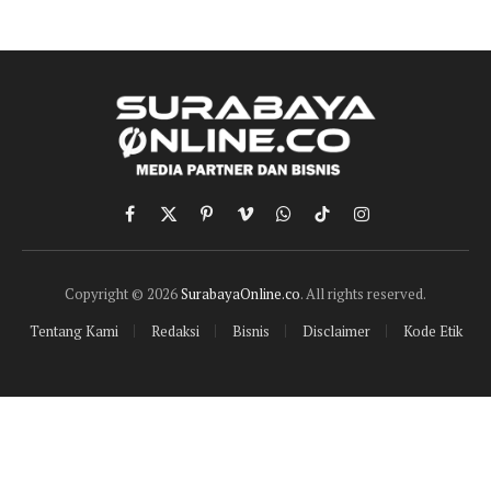
Facebook
X
Pinterest
Vimeo
WhatsApp
TikTok
Instagram
(Twitter)
Copyright © 2026
SurabayaOnline.co
. All rights reserved.
Tentang Kami
Redaksi
Bisnis
Disclaimer
Kode Etik