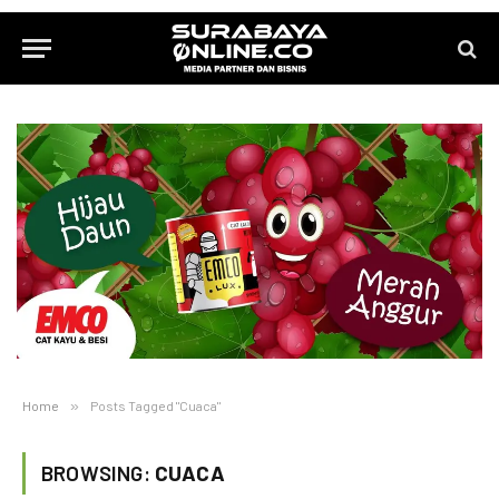
Home
»
Posts Tagged "Cuaca"
BROWSING:
CUACA