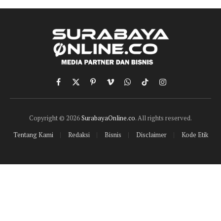
Facebook
X
Pinterest
Vimeo
WhatsApp
TikTok
Instagram
(Twitter)
Copyright © 2026
SurabayaOnline.co
. All rights reserved.
Tentang Kami
Redaksi
Bisnis
Disclaimer
Kode Etik