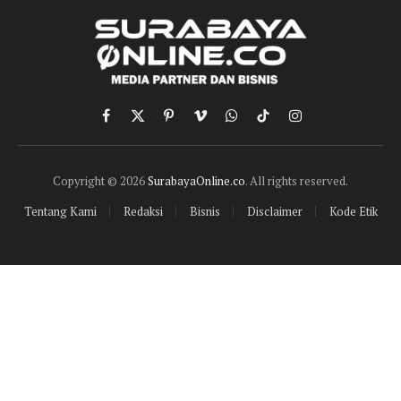
Facebook
X
Pinterest
Vimeo
WhatsApp
TikTok
Instagram
(Twitter)
Copyright © 2026
SurabayaOnline.co
. All rights reserved.
Tentang Kami
Redaksi
Bisnis
Disclaimer
Kode Etik