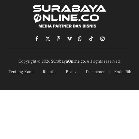
Facebook
X
Pinterest
Vimeo
WhatsApp
TikTok
Instagram
(Twitter)
Copyright © 2026
SurabayaOnline.co
. All rights reserved.
Tentang Kami
Redaksi
Bisnis
Disclaimer
Kode Etik