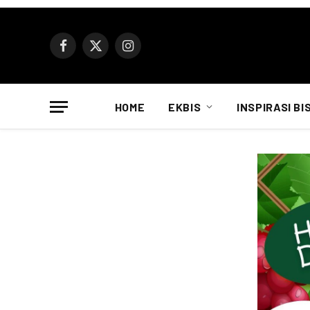
Facebook
X
Instagram
(Twitter)
HOME
EKBIS
INSPIRASI BI