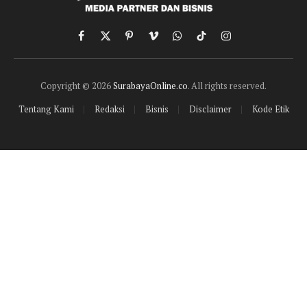
Facebook
X
Pinterest
Vimeo
WhatsApp
TikTok
Instagram
(Twitter)
Copyright © 2026
SurabayaOnline.co
. All rights reserved.
Tentang Kami
Redaksi
Bisnis
Disclaimer
Kode Etik