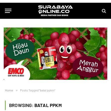
Home
»
Posts Tagged "batal ppkm"
BROWSING:
BATAL PPKM