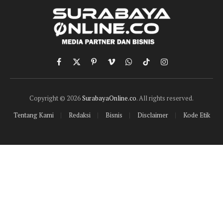
Facebook
X
Pinterest
Vimeo
WhatsApp
TikTok
Instagram
(Twitter)
Copyright © 2026
SurabayaOnline.co
. All rights reserved.
Tentang Kami
Redaksi
Bisnis
Disclaimer
Kode Etik