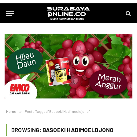
Home
»
Posts Tagged "Basoeki Hadimoeldjono"
BROWSING:
BASOEKI HADIMOELDJONO