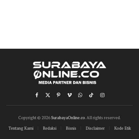
Facebook
X
Pinterest
Vimeo
WhatsApp
TikTok
Instagram
(Twitter)
Copyright © 2026
SurabayaOnline.co
. All rights reserved.
Tentang Kami
Redaksi
Bisnis
Disclaimer
Kode Etik