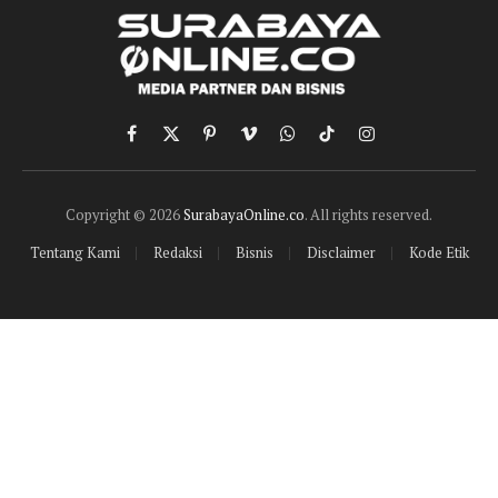
Facebook
X
Pinterest
Vimeo
WhatsApp
TikTok
Instagram
(Twitter)
Copyright © 2026
SurabayaOnline.co
. All rights reserved.
Tentang Kami
Redaksi
Bisnis
Disclaimer
Kode Etik