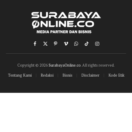
Facebook
X
Pinterest
Vimeo
WhatsApp
TikTok
Instagram
(Twitter)
Copyright © 2026
SurabayaOnline.co
. All rights reserved.
Tentang Kami
Redaksi
Bisnis
Disclaimer
Kode Etik