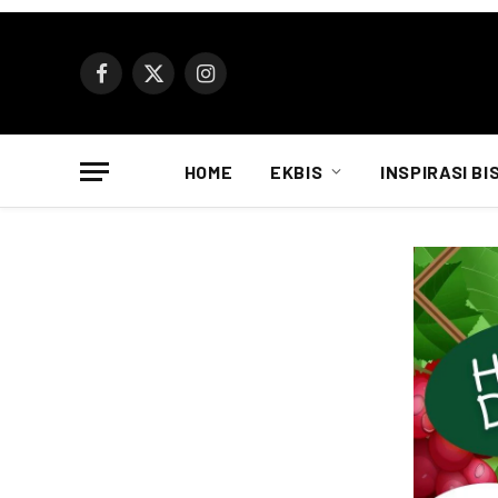
Facebook
X
Instagram
(Twitter)
HOME
EKBIS
INSPIRASI BI