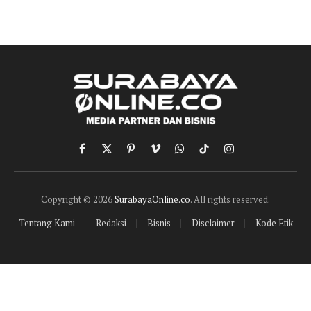
Facebook
X
Pinterest
Vimeo
WhatsApp
TikTok
Instagram
(Twitter)
Copyright © 2026
SurabayaOnline.co
. All rights reserved.
Tentang Kami
Redaksi
Bisnis
Disclaimer
Kode Etik