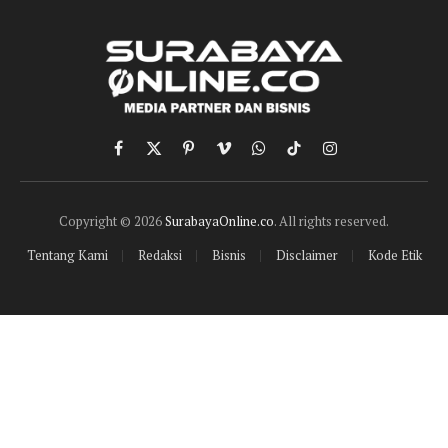
Facebook
X
Pinterest
Vimeo
WhatsApp
TikTok
Instagram
(Twitter)
Copyright © 2026
SurabayaOnline.co
. All rights reserved.
Tentang Kami
Redaksi
Bisnis
Disclaimer
Kode Etik