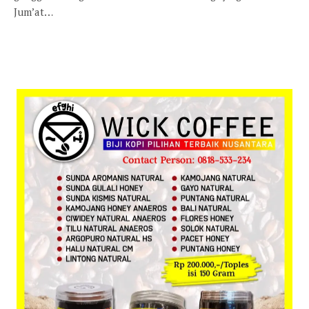
Jum’at…