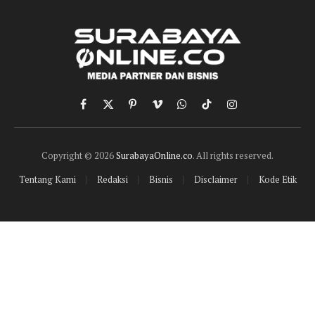
Facebook
X
Pinterest
Vimeo
WhatsApp
TikTok
Instagram
(Twitter)
Copyright © 2026
SurabayaOnline.co
. All rights reserved.
Tentang Kami
Redaksi
Bisnis
Disclaimer
Kode Etik