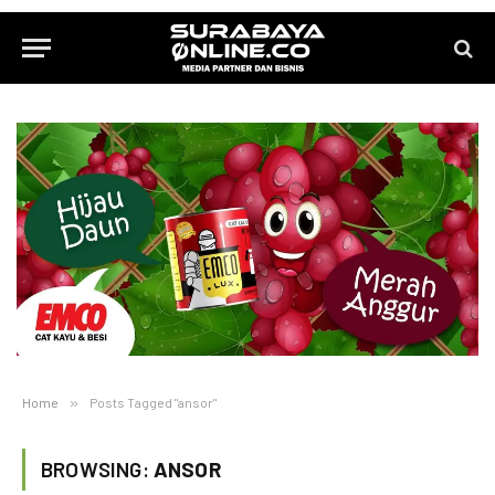
Home
»
Posts Tagged "ansor"
BROWSING:
ANSOR