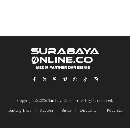
Facebook
X
Pinterest
Vimeo
WhatsApp
TikTok
Instagram
(Twitter)
Copyright © 2026
SurabayaOnline.co
. All rights reserved.
Tentang Kami
Redaksi
Bisnis
Disclaimer
Kode Etik