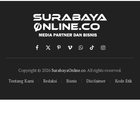
Facebook
X
Pinterest
Vimeo
WhatsApp
TikTok
Instagram
(Twitter)
Copyright © 2026
SurabayaOnline.co
. All rights reserved.
Tentang Kami
Redaksi
Bisnis
Disclaimer
Kode Etik