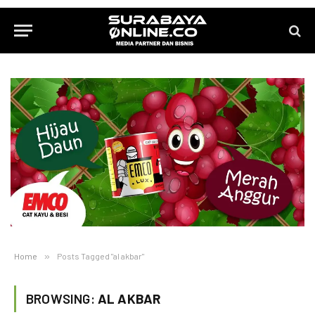
Home
»
Posts Tagged "al akbar"
BROWSING:
AL AKBAR