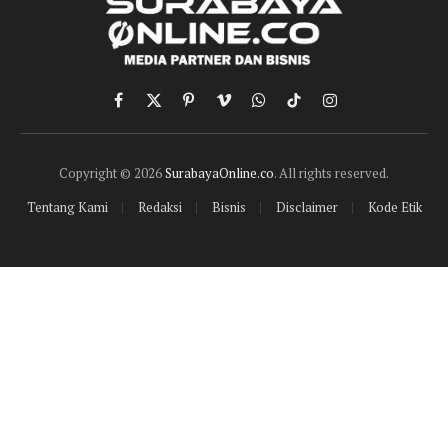
Facebook
X
Pinterest
Vimeo
WhatsApp
TikTok
Instagram
(Twitter)
Copyright © 2026
SurabayaOnline.co
. All rights reserved.
Tentang Kami
Redaksi
Bisnis
Disclaimer
Kode Etik