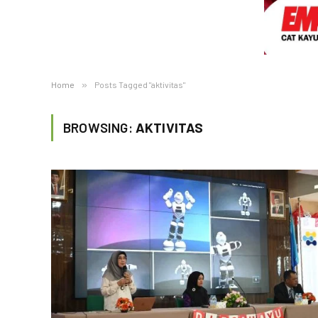
Home
»
Posts Tagged "aktivitas"
BROWSING:
AKTIVITAS