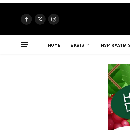
Facebook
X
Instagram
(Twitter)
HOME
EKBIS
INSPIRASI BI