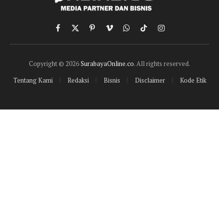
Facebook
X
Pinterest
Vimeo
WhatsApp
TikTok
Instagram
(Twitter)
Copyright © 2026
SurabayaOnline.co
. All rights reserved.
Tentang Kami
Redaksi
Bisnis
Disclaimer
Kode Etik