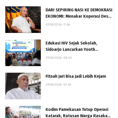
DARI SEPIRING NASI KE DEMOKRASI
EKONOMI: Menakar Koperasi Desa
Merah Putih dan Makan Bergizi
07/08/2026 - 11:56
Gratis sebagai Proyek Ideologis
Negara
Edukasi HIV Sejak Sekolah,
Sidoarjo Luncurkan Youth
Safeguard 2026
07/08/2026 - 09:00
Fitnah Jari Bisa Jadi Lebih Kejam
07/08/2026 - 07:49
Kodim Pamekasan Tutup Operasi
Katarak, Ratusan Warga Rasakan