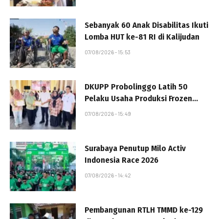
Sebanyak 60 Anak Disabilitas Ikuti
Lomba HUT ke-81 RI di Kalijudan
07/08/2026 - 15:53
DKUPP Probolinggo Latih 50
Pelaku Usaha Produksi Frozen
Food Berbahan Ayam
07/08/2026 - 15:49
Surabaya Penutup Milo Activ
Indonesia Race 2026
07/08/2026 - 14:42
Pembangunan RTLH TMMD ke-129