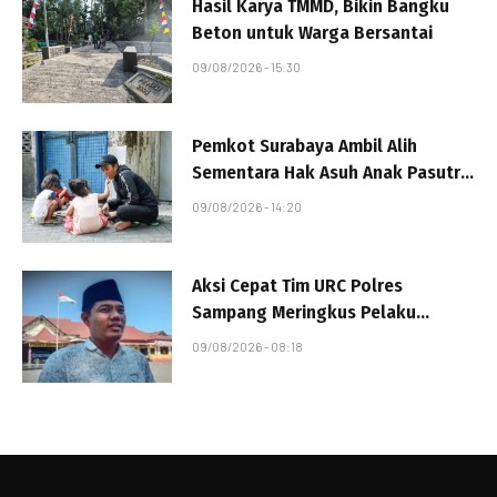
Hasil Karya TMMD, Bikin Bangku
Beton untuk Warga Bersantai
09/08/2026 - 15:30
Pemkot Surabaya Ambil Alih
Sementara Hak Asuh Anak Pasutri
Viral
09/08/2026 - 14:20
Aksi Cepat Tim URC Polres
Sampang Meringkus Pelaku
Curanmor Diapresiasi Tokoh
09/08/2026 - 08:18
Masyarakat