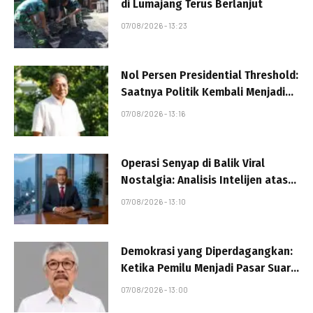
di Lumajang Terus Berlanjut
07/08/2026 - 13:23
Nol Persen Presidential Threshold:
Saatnya Politik Kembali Menjadi
Milik Rakyat
07/08/2026 - 13:16
Operasi Senyap di Balik Viral
Nostalgia: Analisis Intelijen atas
Kebangkitan Konten Demo
07/08/2026 - 13:10
Mahasiswa
Demokrasi yang Diperdagangkan:
Ketika Pemilu Menjadi Pasar Suara
Lima Tahunan
07/08/2026 - 13:00