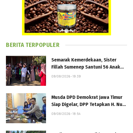
BERITA TERPOPULER
Semarak Kemerdekaan, Sister
Fillah Sumenep Santuni 56 Anak
dan Bagikan Bantuan untuk Yatim
09/08/2026 - 19:39
Musda DPD Demokrat Jawa Timur
Siap Digelar, DPP Tetapkan H. Nur
Muhyidin sebagai Ketua OC
09/08/2026 - 18:54