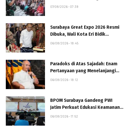
Manfaat
07/08/2026 - 07:39
Surabaya Great Expo 2026 Resmi
Dibuka, Wali Kota Eri Bidik
Transaksi Tembus Rp9 Miliar
06/08/2026 - 18:45
Paradoks di Atas Sajadah: Enam
Pertanyaan yang Menelanjangi
Ibadah Kita
06/08/2026 - 18:12
BPOM Surabaya Gandeng PWI
Jatim Perkuat Edukasi Keamanan
Obat dan Makanan
06/08/2026 - 17:52