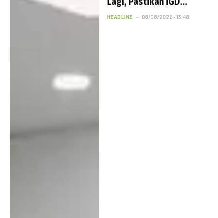
Lagi, Pastikan IGD
hingga Farmasi
HEADLINE
08/08/2026 - 13:48
Berbenah