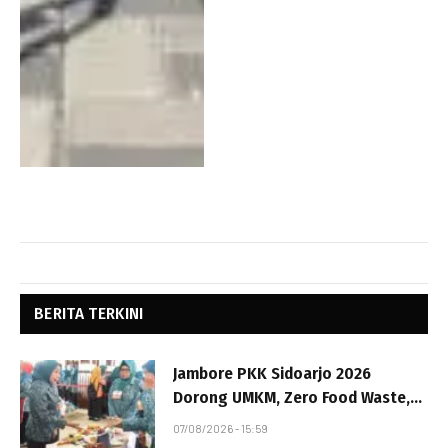
BERITA TERKINI
Jambore PKK Sidoarjo 2026
Dorong UMKM, Zero Food Waste,
dan Penurunan Stunting
07/08/2026 - 15:59