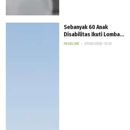
Sebanyak 60 Anak
Disabilitas Ikuti Lomba
HUT ke-81 RI di Kalijudan
HEADLINE
07/08/2026 - 15:53