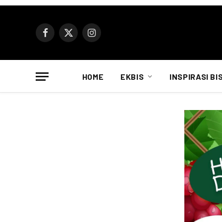
Facebook
X
Instagram
(Twitter)
HOME
EKBIS
INSPIRASI BI